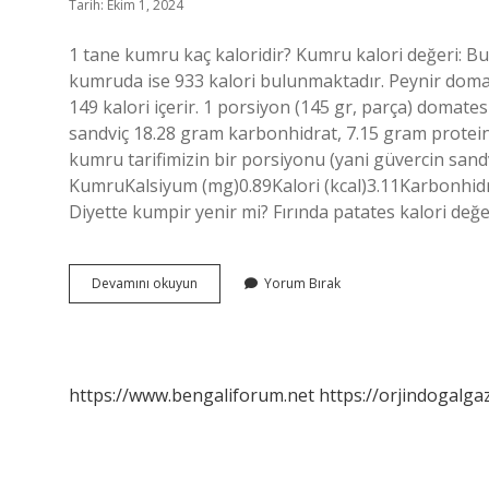
Tarih: Ekim 1, 2024
1 tane kumru kaç kaloridir? Kumru kalori değeri: B
kumruda ise 933 kalori bulunmaktadır. Peynir doma
149 kalori içerir. 1 porsiyon (145 gr, parça) domates
sandviç 18.28 gram karbonhidrat, 7.15 gram protein,
kumru tarifimizin bir porsiyonu (yani güvercin sandvi
KumruKalsiyum (mg)0.89Kalori (kcal)3.11Karbonhidrat
Diyette kumpir yenir mi? Fırında patates kalori değ
1
Devamını okuyun
Yorum Bırak
Adet
Kumru
Kaç
Kalori
https://www.bengaliforum.net
https://orjindogalga