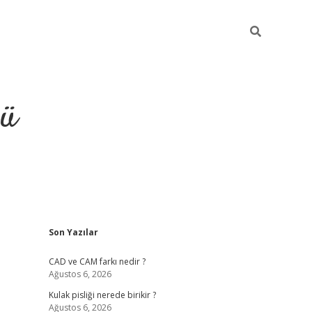
ğü
Sidebar
Son Yazılar
ilbet
vdcasino yeni giriş
vdc
CAD ve CAM farkı nedir ?
Ağustos 6, 2026
Kulak pisliği nerede birikir ?
Ağustos 6, 2026