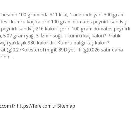
u besinin 100 gramında 311 kcal, 1 adetinde yani 300 gram
tesli kumru kaç kalori? 100 gram domates peynirli sandviç
 peynirli sandviç 216 kalori içerir. 100 gram domates peynirli
 5.07 gram yağ, 3. İzmir soğuk kumru kaç kalori? Pratik
çi) yaklaşık 930 kaloridir. Kumru balığı kaç kalori?
 (g)0.27Kolesterol (mg)0.39Diyet lifi (g)0.026 satır daha
erinin…
z.com.tr
https://fefe.com.tr
Sitemap