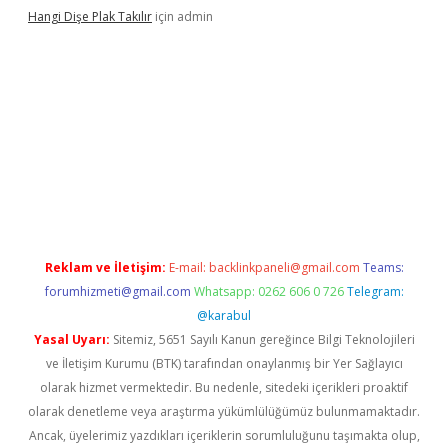
Hangi Dişe Plak Takılır
için
admin
i giriş
vdcasino giriş
https://www.betexper.xyz/
Reklam ve İletişim:
E-mail:
backlinkpaneli@gmail.com
Teams:
forumhizmeti@gmail.com
Whatsapp: 0262 606 0 726
Telegram:
@karabul
Yasal Uyarı:
Sitemiz, 5651 Sayılı Kanun gereğince Bilgi Teknolojileri
ve İletişim Kurumu (BTK) tarafından onaylanmış bir Yer Sağlayıcı
olarak hizmet vermektedir. Bu nedenle, sitedeki içerikleri proaktif
olarak denetleme veya araştırma yükümlülüğümüz bulunmamaktadır.
Ancak, üyelerimiz yazdıkları içeriklerin sorumluluğunu taşımakta olup,