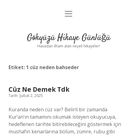
menüyü
Anasayfa
aç
Gizlilik Politikası
Gökyüzü Hikaye Günlüğü
Yasal Uyarı
Havadan ilham alan neşeli hikayeler!
Hakkımızda
Etiket:
1 cüz neden bahseder
Cüz Ne Demek Tdk
Tarih: Şubat 2, 2025
Kuranda neden cüz var? Belirli bir zamanda
Kur’an’ın tamamını okumak isteyen okuyucuya,
hedeflenen tarihte bitirebileceğini göstermek için
mushafın kenarlarına bölüm, zümre, rubu gibi