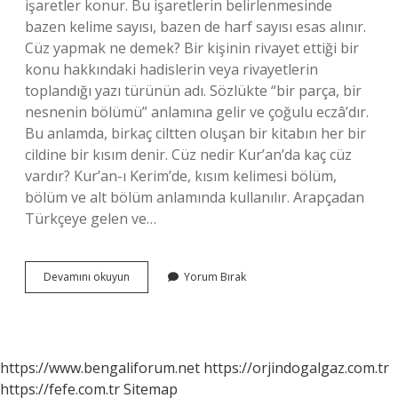
işaretler konur. Bu işaretlerin belirlenmesinde
bazen kelime sayısı, bazen de harf sayısı esas alınır.
Cüz yapmak ne demek? Bir kişinin rivayet ettiği bir
konu hakkındaki hadislerin veya rivayetlerin
toplandığı yazı türünün adı. Sözlükte “bir parça, bir
nesnenin bölümü” anlamına gelir ve çoğulu eczâ’dır.
Bu anlamda, birkaç ciltten oluşan bir kitabın her bir
cildine bir kısım denir. Cüz nedir Kur’an’da kaç cüz
vardır? Kur’an-ı Kerim’de, kısım kelimesi bölüm,
bölüm ve alt bölüm anlamında kullanılır. Arapçadan
Türkçeye gelen ve…
Cüz
Devamını okuyun
Yorum Bırak
Ne
Demek
Tdk
https://www.bengaliforum.net
https://orjindogalgaz.com.tr
https://fefe.com.tr
Sitemap